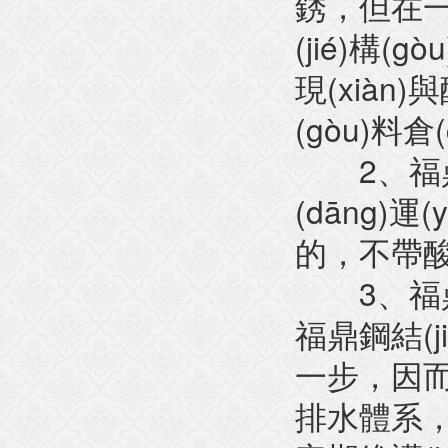
銹，但在一個
(jié)構(gò
現(xiàn
(gòu)料倉(
2
、
福鼎
(dāng)
的，
3
、
福鼎
福鼎鋼結(ji
一步
排水體系，