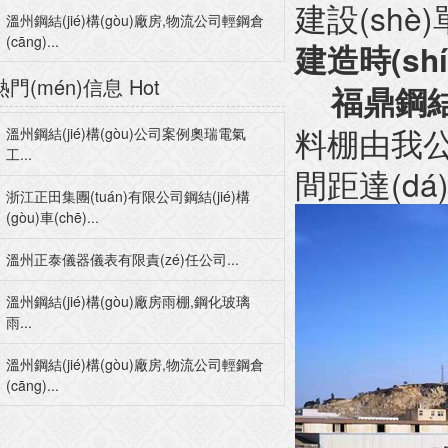
建設(sh
溫州鋼結(jié)構(gòu)廠房,物流公司輕鋼倉
(cāng)...
建造時(sh
熱門(mén)信息
Hot
福鼎鋼結(
料棚由我公司設
溫州鋼結(jié)構(gòu)公司案例奧瑞電氣
工...
間距達(dá
浙江正田集團(tuán)有限公司鋼結(jié)構
(gòu)車(chē)...
溫州正泰儀器儀表有限責(zé)任公司...
溫州鋼結(jié)構(gòu)廠房雨棚,鋼化玻璃
雨...
溫州鋼結(jié)構(gòu)廠房,物流公司輕鋼倉
(cāng)...