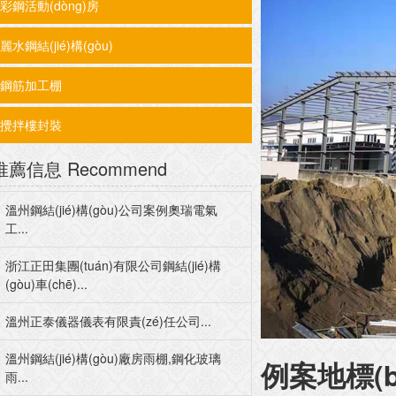
彩鋼活動(dòng)房
麗水鋼結(jié)構(gòu)
鋼筋加工棚
攪拌樓封裝
推薦信息
Recommend
溫州鋼結(jié)構(gòu)公司案例奧瑞電氣
工...
浙江正田集團(tuán)有限公司鋼結(jié)構
(gòu)車(chē)...
溫州正泰儀器儀表有限責(zé)任公司...
溫州鋼結(jié)構(gòu)廠房雨棚,鋼化玻璃
例案地標(b
雨...