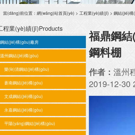
當(dāng)前位置：
網(wǎng)站首頁(yè)
>
工程業(yè)績(jī)
>
鋼結(jié)構
工程業(yè)績(jī)
Products
福鼎鋼結(j
鋼結(jié)構(gòu)廠房
鋼料棚
溫州鋼結(jié)構(gòu)
溫州程
樂(lè)清鋼結(jié)構(gòu)
作者：
2019-12-30
蒼南鋼結(jié)構(gòu)
文成鋼結(jié)構(gòu)
永嘉鋼結(jié)構(gòu)
平陽(yáng)鋼結(jié)構(gòu)