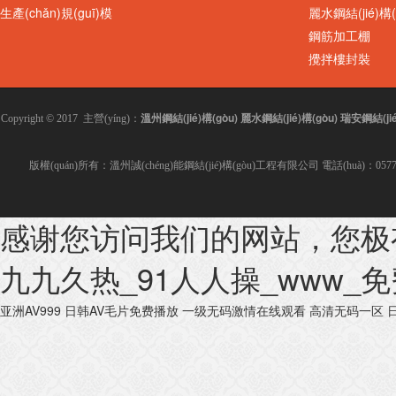
生產(chǎn)規(guī)模
麗水鋼結(jié)構(
鋼筋加工棚
攪拌樓封裝
溫州鋼結(jié)構(gòu)
麗水鋼結(jié)構(gòu)
瑞安鋼結(jié
Copyright © 2017 主營(yíng)：
版權(quán)所有：溫州誠(chéng)能鋼結(jié)構(gòu)工程有限公司 電話(huà)：0577-86
感谢您访问我们的网站，您极
九九久热_91人人操_www_
亚洲AV999
日韩AV毛片免费播放
一级无码激情在线观看
高清无码一区