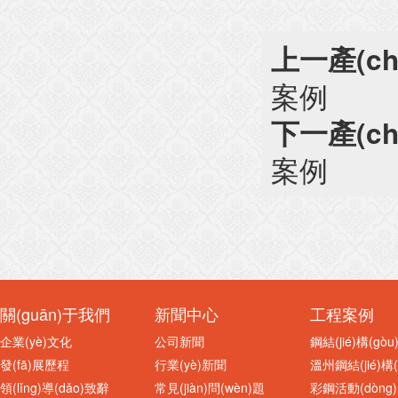
上一產(ch
案例
下一產(ch
案例
關(guān)于我們
新聞中心
工程案例
企業(yè)文化
公司新聞
鋼結(jié)構(gò
發(fā)展歷程
行業(yè)新聞
溫州鋼結(jié)構(
領(lǐng)導(dǎo)致辭
常見(jiàn)問(wèn)題
彩鋼活動(dòng