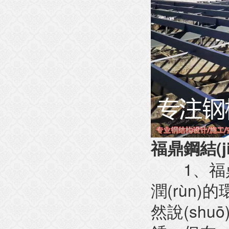
福鼎鋼結(ji
1
、
福鼎
潤(rùn)的
然說(shuō