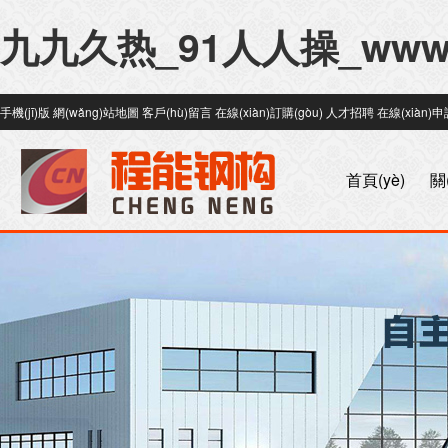
九九久热_91人人操_ww
手機(jī)版
網(wǎng)站地圖
客戶(hù)留言
在線(xiàn)訂購(gòu)
人才招聘
在線(xiàn)申請
首頁(yè)
關