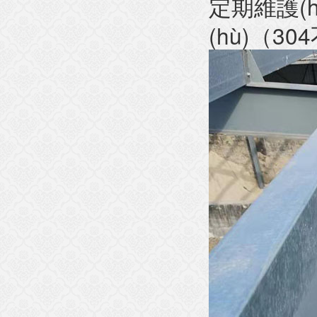
定期維護(hù
(hù)（3