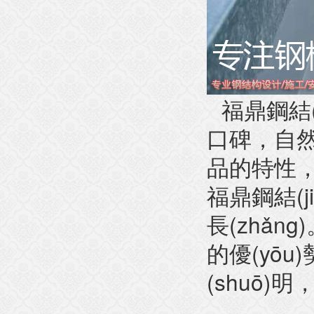
福鼎鋼結(j
口碑，
品的特性
福鼎鋼結(ji
長(zhǎng
的優(yōu)
(shuō)