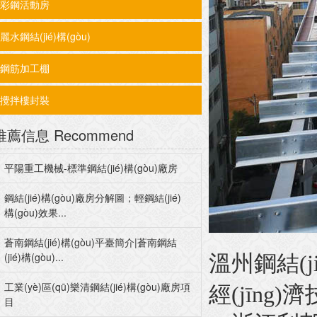
彩鋼活動房
麗水鋼結(jié)構(gòu)
鋼筋加工棚
攪拌樓封裝
推薦信息
Recommend
平陽重工機械-標準鋼結(jié)構(gòu)廠房
鋼結(jié)構(gòu)廠房分解圖；輕鋼結(jié)
構(gòu)效果...
蒼南鋼結(jié)構(gòu)平臺簡介|蒼南鋼結
(jié)構(gòu)...
溫州鋼結(j
工業(yè)區(qū)樂清鋼結(jié)構(gòu)廠房項
經(jīng)
目