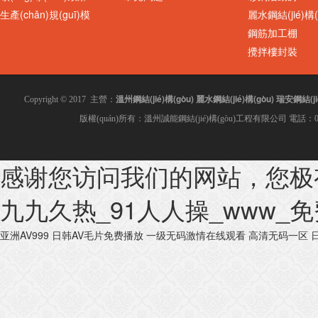
生產(chǎn)規(guī)模
麗水鋼結(jié)構(
鋼筋加工棚
攪拌樓封裝
溫州鋼結(jié)構(gòu)
麗水鋼結(jié)構(gòu)
瑞安鋼結(jié
Copyright © 2017 主營：
版權(quán)所有：溫州誠能鋼結(jié)構(gòu)工程有限公司 電話：0577
感谢您访问我们的网站，您极
九九久热_91人人操_www_
亚洲AV999
日韩AV毛片免费播放
一级无码激情在线观看
高清无码一区