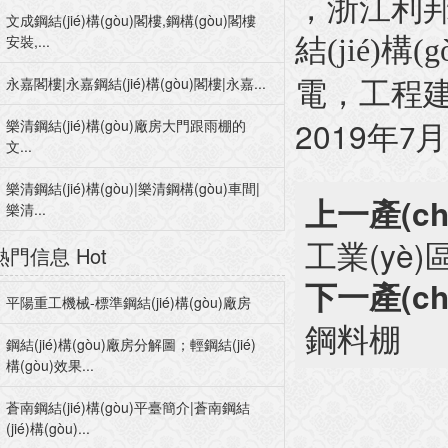
，浙江
文成鋼結(jié)構(gòu)閣樓,鋼構(gòu)閣樓
安裝,...
結(jié)構
永嘉閣樓|永嘉鋼結(jié)構(gòu)閣樓|永嘉...
電，工程
2019
樂清鋼結(jié)構(gòu)廠房大門跟雨棚的
年
月
7
文...
樂清鋼結(jié)構(gòu)|樂清鋼構(gòu)車間|
上一產(ch
樂清...
工業(yè)
熱門信息
Hot
下一產(ch
平陽重工機械-標準鋼結(jié)構(gòu)廠房
鋼料棚
鋼結(jié)構(gòu)廠房分解圖；輕鋼結(jié)
構(gòu)效果...
蒼南鋼結(jié)構(gòu)平臺簡介|蒼南鋼結
(jié)構(gòu)...