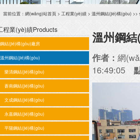
當前位置：
網(wǎng)站首頁
>
工程業(yè)績
>
溫州鋼結(jié)構(gòu)
>>
工程業(yè)績
Products
溫州鋼結(
鋼結(jié)構(gòu)廠房
網(w
作者：
溫州鋼結(jié)構(gòu)
16:49:05
樂清鋼結(jié)構(gòu)
蒼南鋼結(jié)構(gòu)
文成鋼結(jié)構(gòu)
永嘉鋼結(jié)構(gòu)
平陽鋼結(jié)構(gòu)