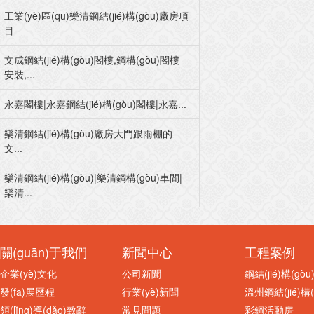
工業(yè)區(qū)樂清鋼結(jié)構(gòu)廠房項
目
文成鋼結(jié)構(gòu)閣樓,鋼構(gòu)閣樓
安裝,...
永嘉閣樓|永嘉鋼結(jié)構(gòu)閣樓|永嘉...
樂清鋼結(jié)構(gòu)廠房大門跟雨棚的
文...
樂清鋼結(jié)構(gòu)|樂清鋼構(gòu)車間|
樂清...
關(guān)于我們
新聞中心
工程案例
企業(yè)文化
公司新聞
鋼結(jié)構(gò
發(fā)展歷程
行業(yè)新聞
溫州鋼結(jié)構(
領(lǐng)導(dǎo)致辭
常見問題
彩鋼活動房