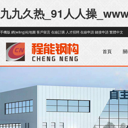
九九久热_91人人操_ww
手機版
網(wǎng)站地圖
客戶留言
在線訂購
人才招聘
在線申請
鏈接申請
繁體中文
首頁
關