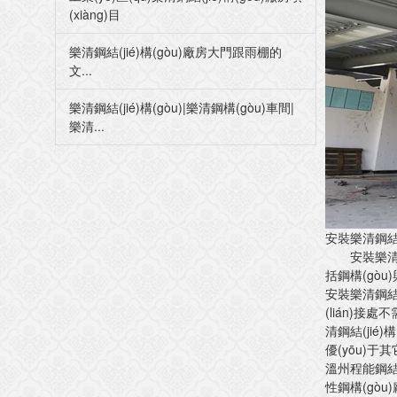
(xiàng)目
樂清鋼結(jié)構(gòu)廠房大門跟雨棚的
文...
樂清鋼結(jié)構(gòu)|樂清鋼構(gòu)車間|
樂清...
安裝樂清鋼結(
安裝樂清鋼結(
括鋼構(gòu)
安裝樂清鋼結(j
(lián)接
清鋼結(jié
優(yōu)于其
溫州程能鋼結(j
性鋼構(gòu)廠