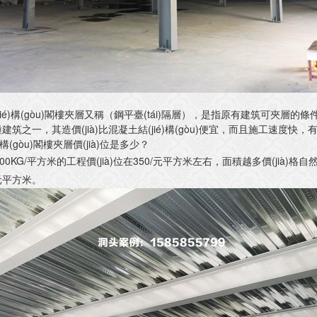
é)構(gòu)閣樓夾層又稱（鋼平臺(tái)隔層），是指原有建筑可夾層的條件下再加
筑之一，其造價(jià)比混凝土結(jié)構(gòu)便宜，而且施工速度快，有
構(gòu)閣樓夾層價(jià)位是多少？
G/平方米的工程價(jià)位在350/元平方米左右，面積越多價(jià)格自然越低
元平方米。