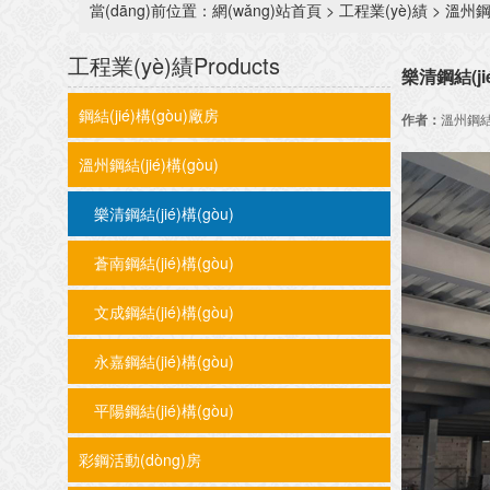
當(dāng)前位置：
網(wǎng)站首頁
>
工程業(yè)績
>
溫州鋼結
工程業(yè)績
Products
樂清鋼結(ji
鋼結(jié)構(gòu)廠房
作者：
溫州鋼結(
溫州鋼結(jié)構(gòu)
樂清鋼結(jié)構(gòu)
蒼南鋼結(jié)構(gòu)
文成鋼結(jié)構(gòu)
永嘉鋼結(jié)構(gòu)
平陽鋼結(jié)構(gòu)
彩鋼活動(dòng)房