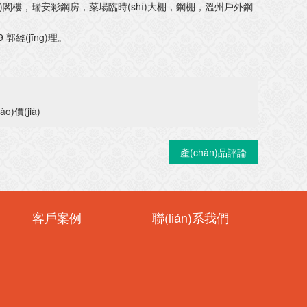
gòu)閣樓，瑞安彩鋼房，菜場臨時(shí)大棚，鋼棚，溫州戶外鋼
 郭經(jīng)理。
)價(jià)
產(chǎn)品評論
客戶案例
聯(lián)系我們