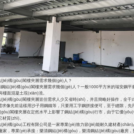
jié)構(gòu)閣樓夾層需求幾個(gè)人？
jié)構(gòu)閣樓夾層需求幾個(gè)人？一般1000平方米的瑞安鋼平臺(t
與樓面混凝土現(xiàn)澆。
ié)構(gòu)閣樓夾層豈但需求人少又省時(shí)，并且簡略好操作，全干式作業(y
處不需求像先前這樣用沙子用鋼鐵等，只要用工字鋼拼接便可，至于縫隙，先用特質(
)構(gòu)閣樓夾層在定然水平上影響了鋼結(jié)構(gòu)行市，由于它優(yōu)
它材質(zhì)。
ié)構(gòu)工程有限公司是一家專業(yè)致力節(jié)能耐久建材產(chǎn)品的
家，專業(yè)承接：樂清鋼結(jié)構(gòu)，樂清鋼結(jié)構(gòu)廠房