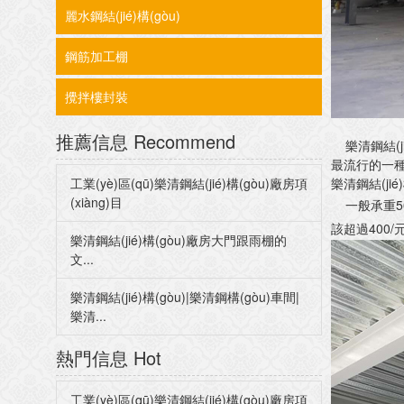
麗水鋼結(jié)構(gòu)
鋼筋加工棚
攪拌樓封裝
推薦信息
Recommend
樂清鋼結(ji
最流行的一種建
工業(yè)區(qū)樂清鋼結(jié)構(gòu)廠房項
樂清鋼結(jié)
(xiàng)目
一般承重500K
該超過400/
樂清鋼結(jié)構(gòu)廠房大門跟雨棚的
文...
樂清鋼結(jié)構(gòu)|樂清鋼構(gòu)車間|
樂清...
熱門信息
Hot
工業(yè)區(qū)樂清鋼結(jié)構(gòu)廠房項