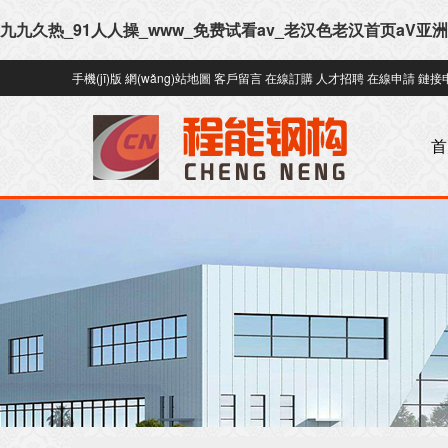
九九久热_91人人操_www_免费试看av_老汉色老汉首页aV亚洲
手機(jī)版
網(wǎng)站地圖
客戶留言
在線訂購
人才招聘
在線申請
鏈接
首