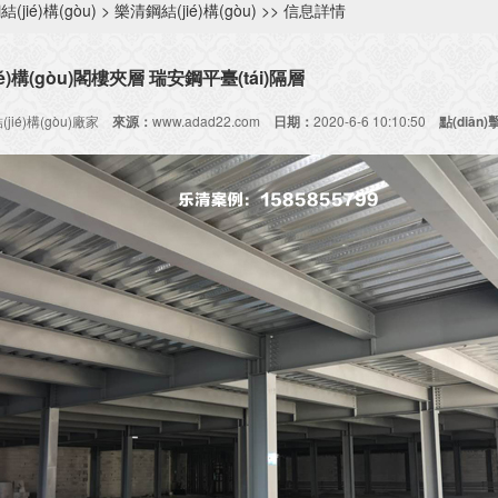
(jié)構(gòu)
>
樂清鋼結(jié)構(gòu)
>> 信息詳情
é)構(gòu)閣樓夾層 瑞安鋼平臺(tái)隔層
jié)構(gòu)廠家
來源：
www.adad22.com
日期：
2020-6-6 10:10:50
點(diǎn)