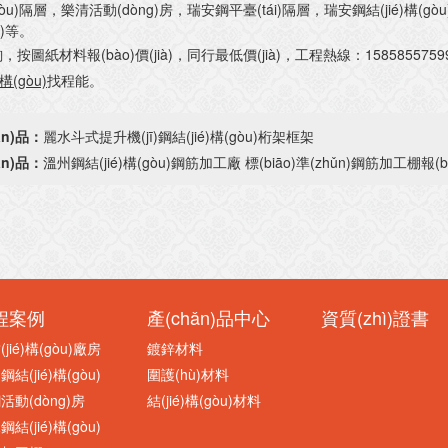
(gòu)隔層，樂清活動(dòng)房，瑞安鋼平臺(tái)隔層，瑞安鋼結(jié)構(
u)等。
圖紙材料報(bào)價(jià)，同行最低價(jià)，工程熱線：15858557599
構(gòu)
找程能。
ǎn)品：
麗水斗式提升機(jī)鋼結(jié)構(gòu)桁架框架
ǎn)品：
溫州鋼結(jié)構(gòu)鋼筋加工廠 標(biāo)準(zhǔn)鋼筋加工棚報(bào
程案例
產(chǎn)品中心
資質(zhì)證書
jié)構(gòu)廠房
鍍鋅材料
結(jié)構(gòu)
圍護(hù)材料
活動(dòng)房
結(jié)構(gòu)材料
結(jié)構(gòu)