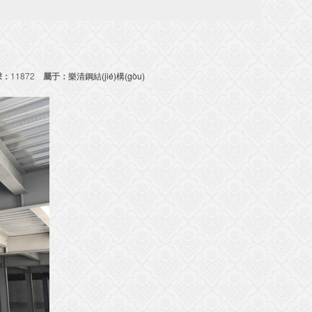
擊：
11872
屬于：
樂清鋼結(jié)構(gòu)