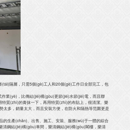
ái)隔層，只需5個(gè)工人和20個(gè)工作日全部完工，包
è)，比傳結(jié)構(gòu)更節(jié)水節(jié)電，而且聯
zhì)的膏抹一下，再用特質(zhì)的布貼上，很清潔。樂
勢太多，銷量太大，而且安裝方便，在防火和隔熱等范圍更是
生產(chǎn)、出售、施工、安裝、服務(wù)于一體的綜合
，樂清鋼結(jié)構(gòu)車間，樂清鋼結(jié)構(gòu)閣樓，樂清