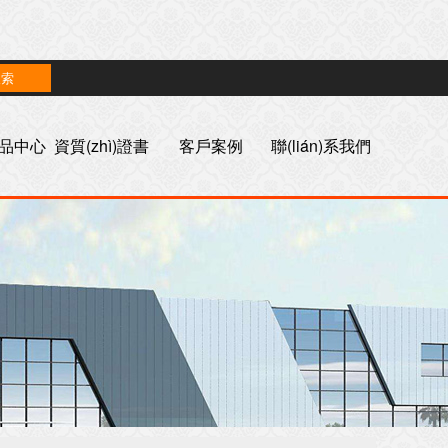
n)品中心
資質(zhì)證書
客戶案例
聯(lián)系我們