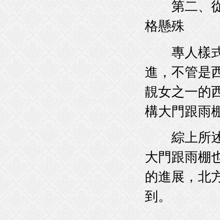
第二、從北方
格懸殊
專人樣式是花玻
進，不
靚女之一的西施
構大門跟雨棚的
綜上所述
大門跟雨棚也
的進展
到。