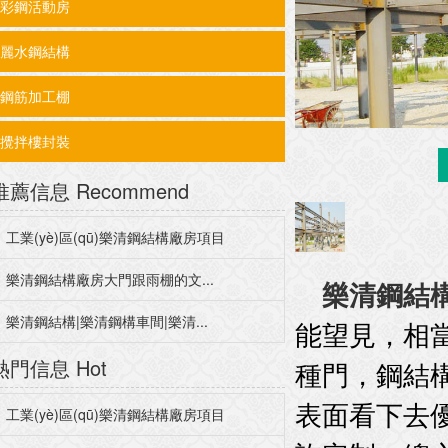
彩鋼活動房
麗水鋼結構
鋼筋加工棚
攪拌樓封裝
推薦信息
Recommend
工業(yè)區(qū)樂清鋼結構廠房項目
樂清鋼結構廠房大門跟雨棚的文...
樂清鋼結
樂清鋼結構|樂清鋼構車間|樂清...
能望見，相
熱門信息
Hot
種門，鋼結構
表面看下去優
工業(yè)區(qū)樂清鋼結構廠房項目