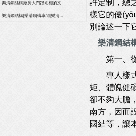
許定制，總之
樂清鋼結構廠房大門跟雨棚的文...
樣它的優(y
樂清鋼結構|樂清鋼構車間|樂清...
別論述一下它
樂清鋼結
第一、從
專人樣式是格
矩、體魄健碩
卻不夠大膽
南方，因而
國結等