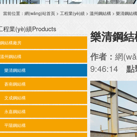
當前位置：
網(wǎng)站首頁
>
工程業(yè)績
>
溫州鋼結構
>
樂清鋼結
工程業(yè)績
Products
樂清鋼結
鋼結構廠房
網(w
作者：
溫州鋼結構
9:46:14
點
樂清鋼結構
蒼南鋼結構
文成鋼結構
永嘉鋼結構
平陽鋼結構