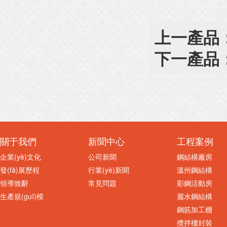
上一產品
下一產品
關于我們
新聞中心
工程案例
企業(yè)文化
公司新聞
鋼結構廠房
發(fā)展歷程
行業(yè)新聞
溫州鋼結構
領導致辭
常見問題
彩鋼活動房
生產規(guī)模
麗水鋼結構
鋼筋加工棚
攪拌樓封裝