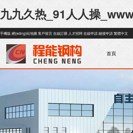
九九久热_91人人操_ww
手機版
網(wǎng)站地圖
客戶留言
在線訂購
人才招聘
在線申請
鏈接申請
繁體中文
首頁